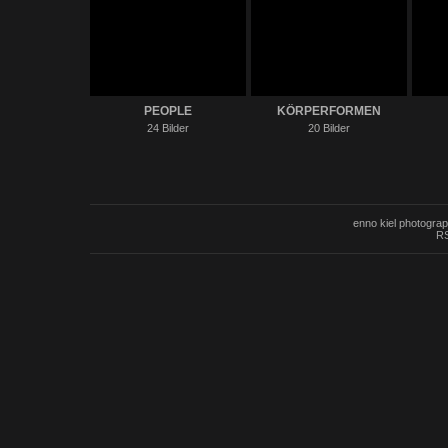
PEOPLE
KÖRPERFORMEN
24 Bilder
20 Bilder
enno kiel photogra
RS